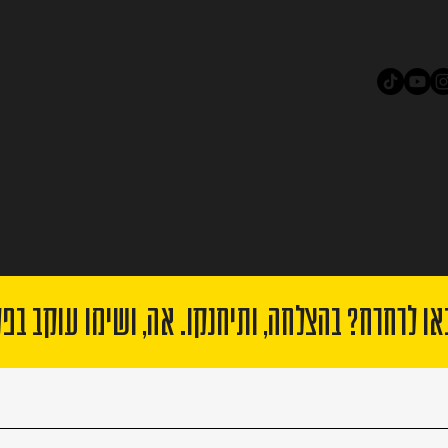
 לרחרח? בהצלחה, ותיחנקו. אה, ושימו עוקב בפ