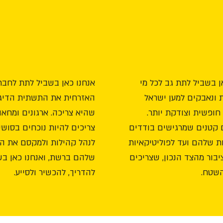
חיזוק מהשטח
תשתית דיגי
ן בשביל לתת גב לכל מי
אנחנו כאן בשביל לתת לחבר
 ונאבקים למען ישראל
האזרחית את התשתית הדיגי
, חופשית וצודקת יותר.
שהיא צריכה. ארגונים ומחאו
 קטנים שמרגישים בודדים
צריכים להיות נוכחים בסושי
 שלהם ועד לפוליטיקאיות
לנהל קהילות ולמקסם את 
ציבור מהצד הנכון, שצריכים
שלהם ברשת, ואנחנו כאן בש
השטח.
להדריך, להכשיר ולסייע.